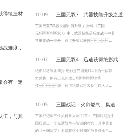
和策略来统一中国。游戏中有多个角色可供选
择，每个角色都有独特的技能和特点。玩...
获得锻造材
10-09
三国无双7：武器技能升级之道
三国无双7武器技能如何升级 在游戏《三国
无双7》中，武器技能是玩家战斗中非
常重要的一部分。通过升级武器技
挑战难度，
能，玩家可以提升自己的战斗能力，更好地应对
各种敌人和挑战。本文将从多个方面详细阐述三
10-07
三国无双4：迅速获得绝影武将装备的秘籍
国无双7武器...
绝影武将装备简介 绝影是三国无双4中的一位强
力武将，拥有出色的攻击力和
通常会有一定
技能。获得绝影武将装备可以大大提
升绝影的战斗能力，使其更加强大。本文将介绍
如何快速获得绝影武将装备，帮助玩家在游戏中
10-05
三国战记：火剑燃气，集速如风
取得优势。 1...
队伍，与其
三国战记集气快如何拿火剑 引言： 三国时期是中
国历史上一个充满战争与智谋的时代，其中著名
的《三国演义》更是将这个时期的故事传承至
今。在游戏《三国战记》中，集气是一项