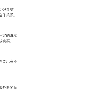
重要的战斗技
括锻造材
巧，而拿火剑则是一种高伤...
的合作关系。
一定的真实
城购买。
，需要玩家不
他服务器的玩