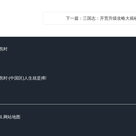
下一篇：三国志：开荒升级攻略大揭
凯时
凯时·(中国区)人生就是搏!
ML网站地图