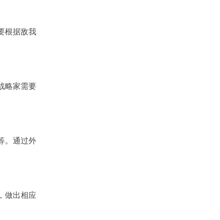
一项重要的战斗技巧，而拿火剑则是一种高伤...
需要根据敌我
。战略家需要
涉等。通过外
化，做出相应