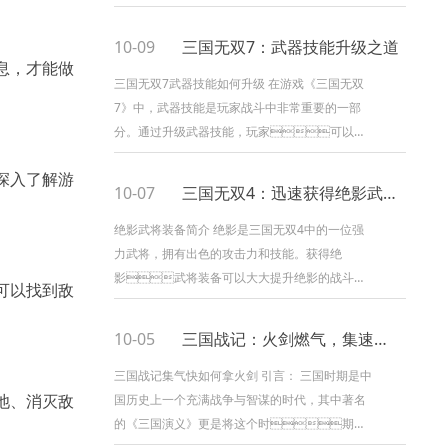
战斗和策略来统一中国。游戏中有多个角色可供
选择，每个角色都有独特的技能和特点。玩...
10-09
三国无双7：武器技能升级之道
信息，才能做
三国无双7武器技能如何升级 在游戏《三国无双
7》中，武器技能是玩家战斗中非常重要的一部
分。通过升级武器技能，玩家可以提
升自己的战斗能力，更好地应对各种敌人和挑
有深入了解游
战。本文将从多个方面详细阐
10-07
三国无双4：迅速获得绝影武将装备的秘籍
述三国无双7武器...
绝影武将装备简介 绝影是三国无双4中的一位强
力武将，拥有出色的攻击力和技能。获得绝
影武将装备可以大大提升绝影的战斗能
家可以找到敌
力，使其更加强大。本文将介绍如
何快速获得绝影武将装备，帮助玩家在游戏中取
10-05
三国战记：火剑燃气，集速如风
得优势。 1...
三国战记集气快如何拿火剑 引言： 三国时期是中
城池、消灭敌
国历史上一个充满战争与智谋的时代，其中著名
的《三国演义》更是将这个时期的
故事传承至今。在游戏《三国战记》中，集气是