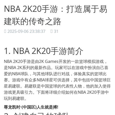
NBA 2K20手游：打造属于易
建联的传奇之路
2025-09-06 23:38:37
31
1. NBA 2K20手游简介
NBA 2K20手游是由2K Games开发的一款篮球模拟游戏，
是NBA 2K系列的最新作品。玩家可以在游戏中扮演自己喜
爱的NBA球队，与其他球队进行对战，体验真实的篮球比
赛。游戏中有众多NBA球星可供选择，其中包括中国篮球巨
星易建联。易建联是中国篮球的代表性人物，他的加入使得
游戏更具吸引力。下面将详细介绍如何在NBA 2K20手游中
玩到易建联。
尊龙凯时·(中国区)人生就是搏!