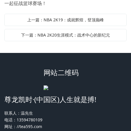
一起征战篮球赛场！
上一篇：NBA 2K19：成就辉煌，登顶巅峰
下一篇：NBA 2K20生涯模式：战术中心的新纪元
网站二维码
尊龙凯时·(中国区)人生就是搏!
联系人：温先生
电话：13594780109
网址：
//tea595.com