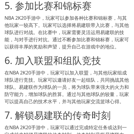
5. 参加比赛和锦标赛
NBA 2K20手游中，玩家可以参加各种比赛和锦标赛，与其
他玩家一较高下。玩家可以选择将易建联带入比赛，与其他
球队进行对战。在比赛中，玩家需要灵活运用易建联的技
能，与对手进行对抗。通过不断参加比赛和锦标赛，玩家可
以获得丰厚的奖励和声望，提升自己在游戏中的地位。
6. 加入联盟和组队竞技
在NBA 2K20手游中，玩家可以加入联盟，与其他玩家组成
球队进行竞技。玩家可以邀请好友一起组队，共同挑战其他
球队。易建联作为球队的一员，将为球队带来强大的火力和
防守能力，增加球队的胜算。通过与其他球队的较量，玩家
可以提高自己的技术水平，并与其他玩家交流篮球心得。
7. 解锁易建联的传奇时刻
在NBA 2K20手游中，玩家可以通过完成特定任务或达到一