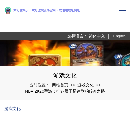
尊龙凯时
|
选择语言：
简体中文
English
游戏文化
网站首页
游戏文化
当前位置：
>>
>>
NBA 2K20手游：打造属于易建联的传奇之路
游戏文化