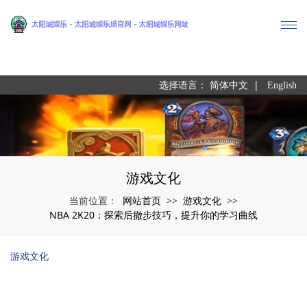
尊龙凯时
|
选择语言：
简体中文
English
游戏文化
网站首页
游戏文化
当前位置：
>>
>>
NBA 2K20：探索后撤步技巧，提升你的学习曲线
游戏文化