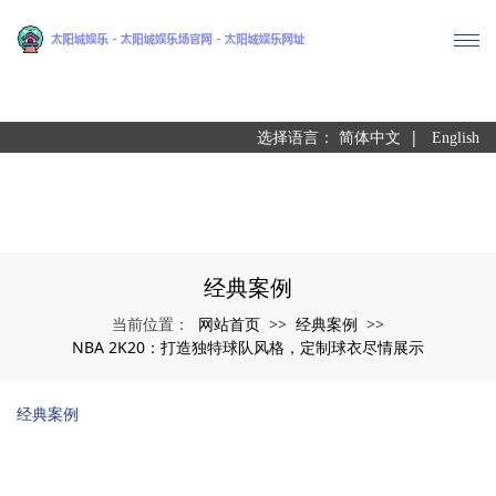
尊龙凯时
|
选择语言：
简体中文
English
经典案例
网站首页
经典案例
当前位置：
>>
>>
NBA 2K20：打造独特球队风格，定制球衣尽情展示
经典案例