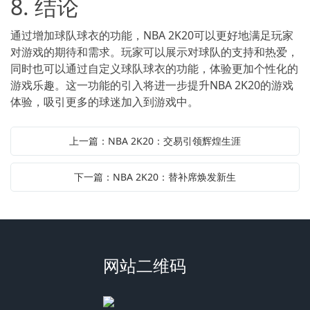
8. 结论
通过增加球队球衣的功能，NBA 2K20可以更好地满足玩家
对游戏的期待和需求。玩家可以展示对球队的支持和热爱，
同时也可以通过自定义球队球衣的功能，体验更加个性化的
游戏乐趣。这一功能的引入将进一步提升NBA 2K20的游戏
体验，吸引更多的球迷加入到游戏中。
上一篇：NBA 2K20：交易引领辉煌生涯
下一篇：NBA 2K20：替补席焕发新生
网站二维码