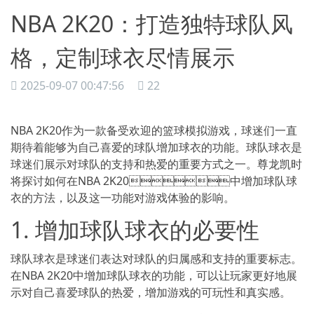
NBA 2K20：打造独特球队风
格，定制球衣尽情展示
2025-09-07 00:47:56
22
NBA 2K20作为一款备受欢迎的篮球模拟游戏，球迷们一直
期待着能够为自己喜爱的球队增加球衣的功能。球队球衣是
球迷们展示对球队的支持和热爱的重要方式之一。尊龙凯时
将探讨如何在NBA 2K20中增加球队球
衣的方法，以及这一功能对游戏体验的影响。
1. 增加球队球衣的必要性
球队球衣是球迷们表达对球队的归属感和支持的重要标志。
在NBA 2K20中增加球队球衣的功能，可以让玩家更好地展
示对自己喜爱球队的热爱，增加游戏的可玩性和真实感。