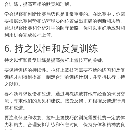
合训练，提高互相的默契和理解。
学会观察和判断比赛局势也是非常重要的。在比赛中，你需
要根据比赛局势和防守球员的位置做出正确的判断和决策。
通过观察比赛和分析对手的防守策略，你可以更好地应对和
利用机会完成拉杆上篮。
6. 持之以恒和反复训练
持之以恒和反复训练是提高拉杆上篮技巧的关键。
要保持训练的持续性。拉杆上篮技巧需要不断的练习和反复
训练才能得到提高。制定合理的训练计划，并坚持执行，持
之以恒。
要不断寻求反馈和改进。通过与教练或其他有经验的球员交
流，寻求他们的意见和建议。接受反馈，并根据反馈进行调
整和改进。
要注意休息和恢复。拉杆上篮技巧的训练需要耗费一定的体
力和精力。合理安排训练和休息时间，保持身体和精神的良