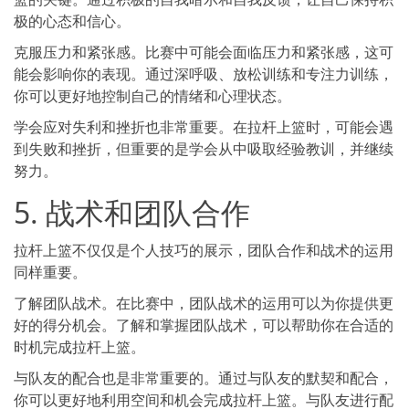
极的心态和信心。
克服压力和紧张感。比赛中可能会面临压力和紧张感，这可
能会影响你的表现。通过深呼吸、放松训练和专注力训练，
你可以更好地控制自己的情绪和心理状态。
学会应对失利和挫折也非常重要。在拉杆上篮时，可能会遇
到失败和挫折，但重要的是学会从中吸取经验教训，并继续
努力。
5. 战术和团队合作
拉杆上篮不仅仅是个人技巧的展示，团队合作和战术的运用
同样重要。
了解团队战术。在比赛中，团队战术的运用可以为你提供更
好的得分机会。了解和掌握团队战术，可以帮助你在合适的
时机完成拉杆上篮。
与队友的配合也是非常重要的。通过与队友的默契和配合，
你可以更好地利用空间和机会完成拉杆上篮。与队友进行配