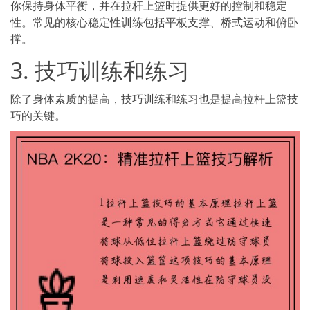
你保持身体平衡，并在拉杆上篮时提供更好的控制和稳定
性。常见的核心稳定性训练包括平板支撑、桥式运动和俯卧
撑。
3. 技巧训练和练习
除了身体素质的提高，技巧训练和练习也是提高拉杆上篮技
巧的关键。