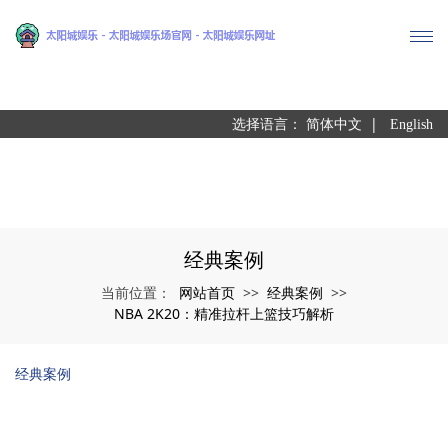
尊龙凯时
|
选择语言：
简体中文
English
经典案例
网站首页
经典案例
当前位置：
>>
>>
NBA 2K20：精准拉杆上篮技巧解析
经典案例