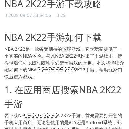
NBA 2K22手游下载攻略
2025-09-07 23:54:06
25
NBA 2K22手游如何下载
NBA 2K22是一款备受期待的篮球游戏，它为玩家提供了一
个真实的NBA体验。与此NBA 2K22也推出了手游版本，使
得球迷们可以随时随地享受篮球游戏的乐趣。本文将详细介
绍如何下载NBA 2K22手游，帮助玩家们
快速进入游戏。
1. 在应用商店搜索NBA 2K22
手游
要下载NBA 2K22手游，首先需要打开您的
手机应用商店。无论您使用的是iOS还是Android系统，都