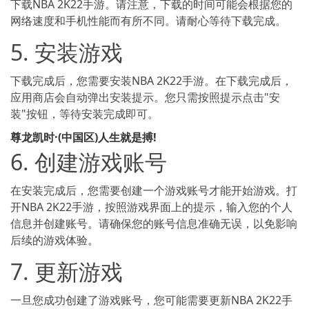
下载NBA 2K22手游。请注意，下载的时间可能会根据您的
网络速度和手机性能而有所不同。请耐心等待下载完成。
5. 安装游戏
下载完成后，您需要安装NBA 2K22手游。在下载完成后，
应用商店会自动弹出安装提示。您只需按照提示点击"安
装"按钮，等待安装完成即可。
尊龙凯时·(中国区)人生就是搏!
6. 创建游戏账号
在安装完成后，您需要创建一个游戏账号才能开始游戏。打
开NBA 2K22手游，按照游戏界面上的提示，输入您的个人
信息并创建账号。请确保您的账号信息准确无误，以免影响
后续的游戏体验。
7. 更新游戏
一旦您成功创建了游戏账号，您可能需要更新NBA 2K22手