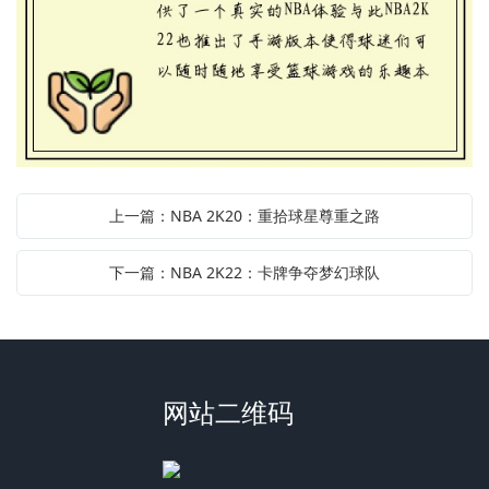
上一篇：NBA 2K20：重拾球星尊重之路
下一篇：NBA 2K22：卡牌争夺梦幻球队
网站二维码