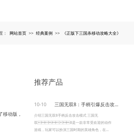
网站首页
经典案例
《正版下三国杀移动攻略大全》
置：
>>
>>
推荐产品
10-10
三国无双8：手柄引爆反击攻击模式
了移动版，
介绍三国无双8手柄反击攻击模式 三国无
双8是一款非常受欢迎的动作
游戏，玩家可以扮演三国时期的英雄角色，在战