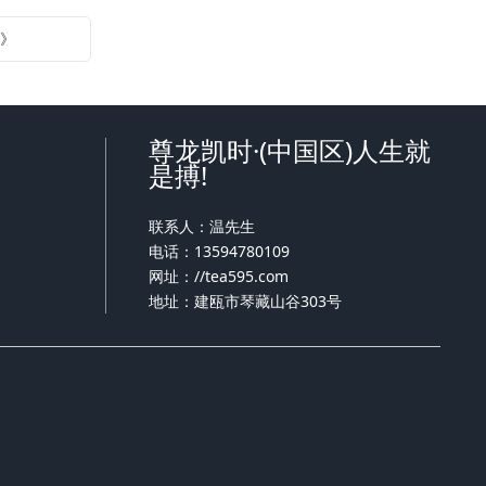
南》
尊龙凯时·(中国区)人生就
是搏!
联系人：温先生
电话：13594780109
网址：
//tea595.com
地址：建瓯市琴藏山谷303号