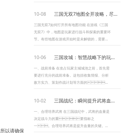
场上与敌人展开激烈的对战。游戏中有
许多技能和攻击方式，其中一种
10-08
三国无双7地图全开攻略，尽享无尽战斗乐趣
特殊的攻击模式就是反击攻击模式。...
三国无双7如何打开所有地图功能 在游戏《三国
无双7》中，地图是玩家进行战斗和探索的重要环
节。有些地图在游戏开始时是未解锁的，需要玩
家完成特定任务或达到一定条件才能
打开。本文将详细介绍如何打开所
10-06
三国攻城：智慧战略下的玩家主城争夺
有地图功...
一、战前准备 在攻占玩家主城城池之前，首先需
要进行充分的战前准备。这包括收集情报、分析
敌方实力、策划作战计划等方面的工
作。 收集情报是非常重要的一步。玩家可以通过
侦查敌方城池，了解敌方城池的防御情况、...
10-02
三国战纪：瞬间提升武将血量的秘籍
一、合理培养武将 在三国战纪中，武将的血量是
决定战斗力的重要指标之
一。合理培养武将是提升血量的关键。选
，所以请确保
择合适的武将进行培养，可以根据武将的属性和