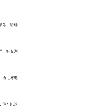
技能来判断其潜力。合理分配培养资源，包括经
验书、装备和宝...
箱等。请确
大厅、好友列
过与电
中，你可以选